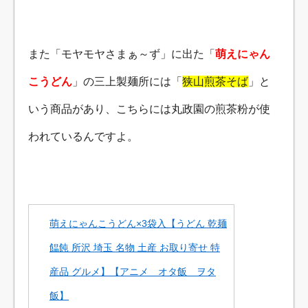
また「モヤモヤさまぁ～ず」に出た「
萌えにゃん
こうどん
」の三上製麺所には「
狭山煎茶そば
」と
いう商品があり、こちらには丸政園の煎茶粉が使
われているんですよ。
萌えにゃんこうどん×3袋入【うどん 乾麺
饂飩 所沢 埼玉 名物 土産 お取り寄せ 特
産品 グルメ】【アニメ オタ飯 ヲタ
飯】