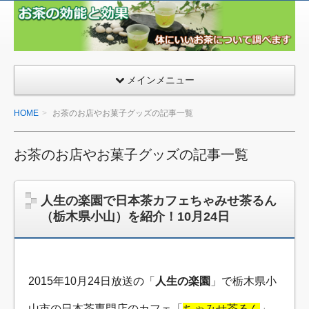
お茶
の効
能効
果.jp
メインメニュー
HOME
お茶のお店やお菓子グッズの記事一覧
お茶のお店やお菓子グッズの記事一覧
人生の楽園で日本茶カフェちゃみせ茶るん
（栃木県小山）を紹介！10月24日
2015年10月24日放送の「
人生の楽園
」で栃木県小
山市の日本茶専門店のカフェ「
ちゃみせ茶るん
」