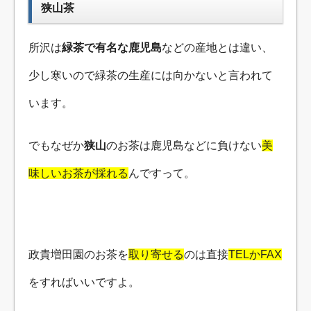
狭山茶
所沢は
緑茶で有名な鹿児島
などの産地とは違い、
少し寒いので緑茶の生産には向かないと言われて
います。
でもなぜか
狭山
のお茶は鹿児島などに負けない
美
味しいお茶が採れる
んですって。
政貴増田園のお茶を
取り寄せる
のは直接
TELかFAX
をすればいいですよ。