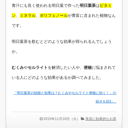
青汁にも良く使われる明日葉で作った
明日葉茶
は
ビタミ
ン
、
ミネラル
、
ポリフェノール
が豊富に含まれた植物なん
です。
明日葉茶を飲むとどのような効果が得られるんでしょう
か。
むくみ
や
セルライト
を解消したい人や、
便秘
に悩まされて
いる人にどのような効果があるか調べてみました。
「明日葉茶の効能と効果は？むくみやセルライト便秘に効く！」の
続きを読む…
2015年11月10日（火）
美容に効果的なお茶