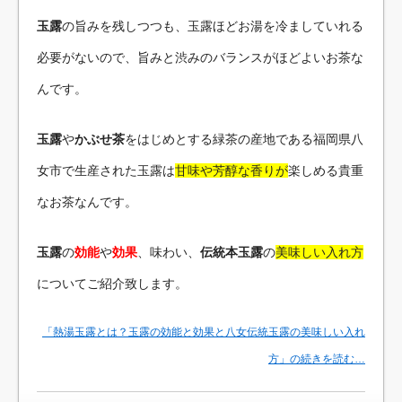
玉露
の
旨みを
残しつつも、玉露ほどお湯を冷ましていれる
必要がないので、旨みと渋みのバランスがほどよいお茶な
んです。
玉露
や
かぶせ茶
をはじめとする緑茶の産地である福岡県八
女市で生産された玉露は
甘味や芳醇な香りが
楽しめる貴重
なお茶なんです。
玉露
の
効能
や
効果
、味わい、
伝統本玉露
の
美味しい入れ方
についてご紹介致します。
「熱湯玉露とは？玉露の効能と効果と八女伝統玉露の美味しい入れ
方」の続きを読む…