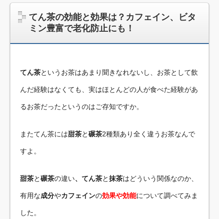
てん茶の効能と効果は？カフェイン、ビタ
ミン豊富で老化防止にも！
てん茶
というお茶はあまり聞きなれないし、お茶として飲
んだ経験はなくても、実はほとんどの人が食べた経験があ
るお茶だったというのはご存知ですか。
またてん茶には
甜茶
と
碾茶
2種類あり全く違うお茶なんで
すよ。
甜茶
と
碾茶
の違い
、てん茶
と
抹茶
はどういう関係なのか、
有用な
成分
や
カフェイン
の
効果や効能
について調べてみま
した。